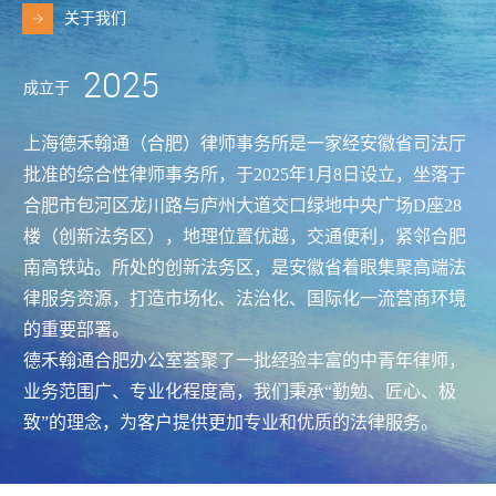
关于我们
2025
成立于
上海德禾翰通（合肥）律师事务所是一家经安徽省司法厅
批准的综合性律师事务所，于2025年1月8日设立，坐落于
合肥市包河区龙川路与庐州大道交口绿地中央广场D座28
楼（创新法务区），地理位置优越，交通便利，紧邻合肥
南高铁站。所处的创新法务区，是安徽省着眼集聚高端法
律服务资源，打造市场化、法治化、国际化一流营商环境
的重要部署。
德禾翰通合肥办公室荟聚了一批经验丰富的中青年律师，
业务范围广、专业化程度高，我们秉承“勤勉、匠心、极
致”的理念，为客户提供更加专业和优质的法律服务。