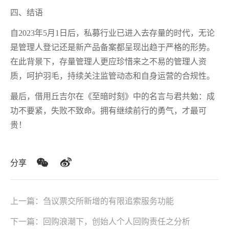
四、结语
自2023年5月1日后，私募行业已进入去存量的时代，无论
是管理人登记还是新产品备案都呈现出趋于严格的形势。
在此背景下，存量管理人更应珍惜来之不易的管理人资
质，呵护羽毛，持续关注监管动态和自身运营的合规性。
最后
，借用丘吉尔在《至暗时刻》中的名言与君共勉：成
功不要紧，失败不致命。拥有继续前行的勇气，才
最
可
贵！
分享
上一篇：
刍议票交所新增的有限追索服务功能
下一篇：
回购浪潮下，创始人个人回购责任之分析